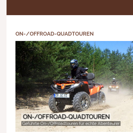
ON-/OFFROAD-QUADTOUREN
ON-/OFFROAD-QUADTOUREN
Geführte On-/Offroadtouren für echte Abenteurer